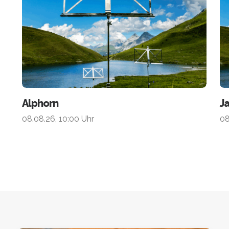
TICKET AUSWÄHLEN
Alphorn
J
08.08.26, 10:00 Uhr
08