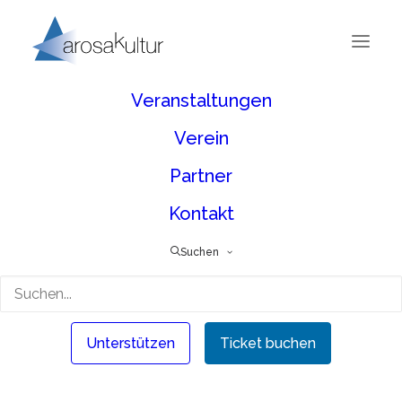
Veranstaltungen
Verein
Anmeldung für digitale Infos zu
Partner
den Musik-Kurswochen Arosa
Kontakt
Newsletter jeweils im Januar
Suchen
Vorname
Unterstützen
Ticket buchen
Nachname